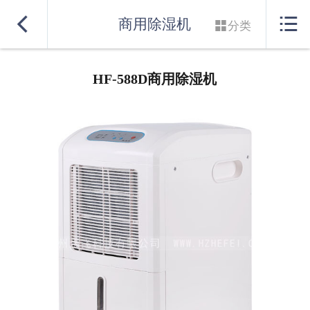
网站首页


商用除湿机

分类
除湿机
HF-588D商用除湿机
加湿机
非标机
特殊定制
应用案例
服务中心
关于我们
联系我们