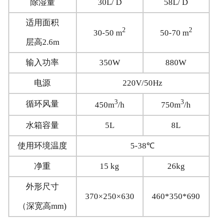
除湿量
30L/ D
58L/ D
适用面积
2
2
30-50 m
50-70 m
层高2.6m
输入功率
350W
880W
电源
220V/50Hz
3
3
循环风量
450m
/h
750m
/h
水箱容量
5L
8L
使用环境温度
5-38℃
净重
15 kg
26kg
外形尺寸
370×250×630
460*350*690
（深宽高mm)